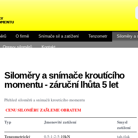
měrů
O firmě
Snímače sil a zatížení
Tenzometr
Siloměry a
Opravy siloměrů
Kontakt
Siloměry a snímače kroutícího
momentu - záruční lhůta 5 let
Přehled siloměrů a snímačů kroutícího momentu
CENU SILOMĚRU ZAŠLEME OBRATEM
Typ
Jmenovité zatížení
Smysl
zatížení
Tenzometrický
0,5;1;2;5;
10kN
tah-tlak