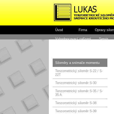
Úvod
Firma
Opravy silo
Vyhodnocovací zařízení
Servis
Siloměry a snímače momentu
Tenzometrický siloměr S-22 / S-
22T
Tenzometrický siloměr S-30
Tenzometrický siloměr S-35 / S-
35 A
Tenzometrický siloměr S-38
Tenzometrický siloměr S-39